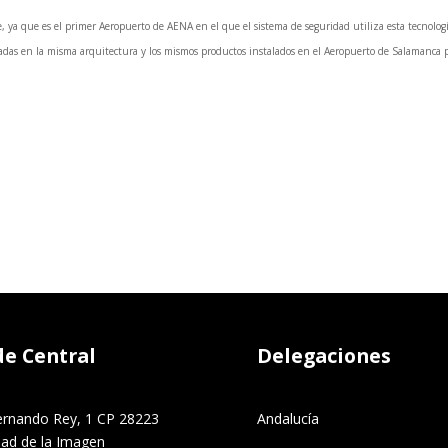
 ya que es el primer Aeropuerto de AENA en el que el sistema de seguridad utiliza esta tecnologías
asadas en la misma arquitectura y los mismos productos instalados en el Aeropuerto de Salamanca 
de Central
Delegaciones
ernando Rey, 1 CP 28223
Andalucía
dad de la Imagen