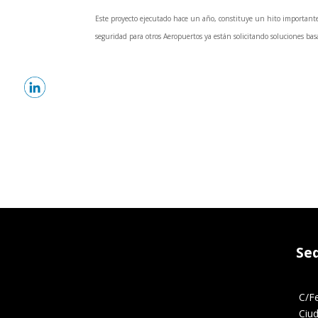
Este proyecto ejecutado hace un año, constituye un hito importante,
seguridad para otros Aeropuertos ya están solicitando soluciones b
Se
C/F
Ciu