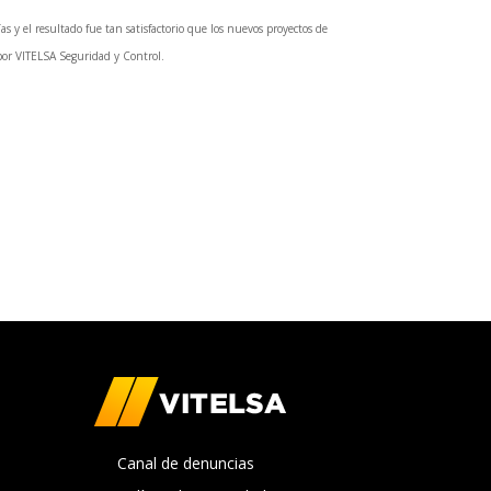
 y el resultado fue tan satisfactorio que los nuevos proyectos de
por VITELSA Seguridad y Control.
Canal de denuncias