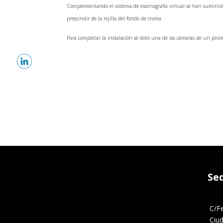
Complementando el sistema de escenografía virtual se han suminist
prescindir de la rejilla del fondo de croma.
Para completar la instalación se dotó una de las cámaras de un prome
Se
C/F
Ciu