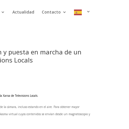
Actualidad
Contacto
ón y puesta en marcha de un
ions Locals
 Xarxa de Televisions Locals.
de la cámara, incluso estando en el aire. Para obtener mayor
 plasma virtual cuyos contenidos se envían desde un magnetoscopio y