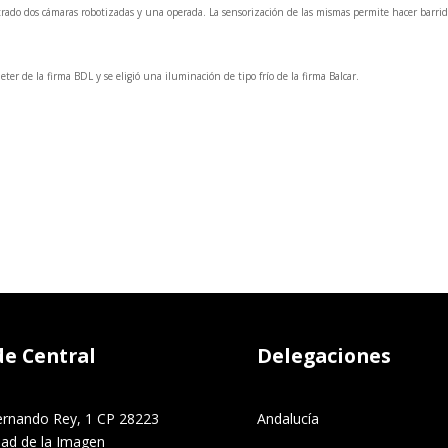
rado dos cámaras robotizadas y una operada. La sensorización de las mismas permite hacer barri
ter de la firma BDL y se eligió una iluminación de tipo frío de la firma Balcar.
de Central
Delegaciones
ernando Rey, 1 CP 28223
Andalucía
dad de la Imagen