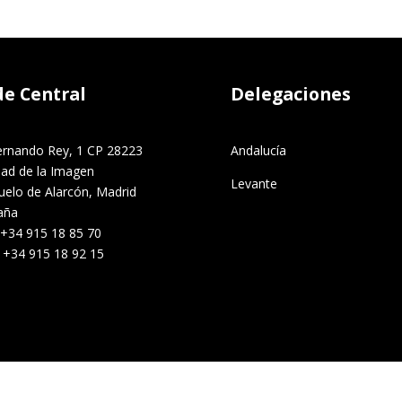
de Central
Delegaciones
ernando Rey, 1 CP 28223
Andalucía
dad de la Imagen
Levante
uelo de Alarcón, Madrid
aña
 +34 915 18 85 70
. +34 915 18 92 15