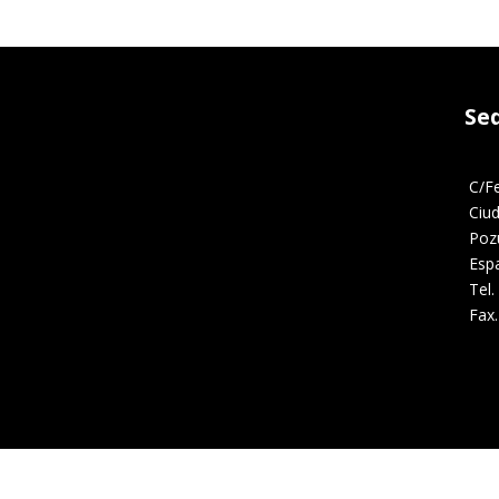
Se
C/F
Ciu
Poz
Esp
Tel.
Fax