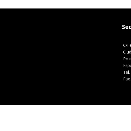
Se
C/F
Ciu
Poz
Esp
Tel.
Fax