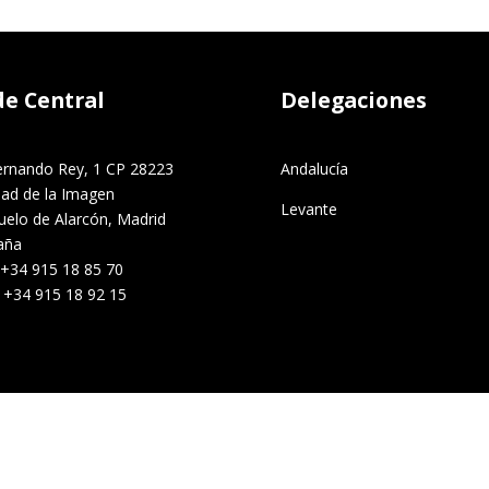
de Central
Delegaciones
ernando Rey, 1 CP 28223
Andalucía
dad de la Imagen
Levante
uelo de Alarcón, Madrid
aña
 +34 915 18 85 70
. +34 915 18 92 15