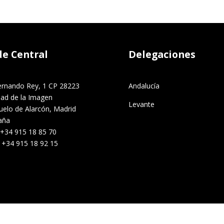
de Central
Delegaciones
ernando Rey, 1 CP 28223
Andalucía
dad de la Imagen
Levante
uelo de Alarcón, Madrid
aña
 +34 915 18 85 70
. +34 915 18 92 15