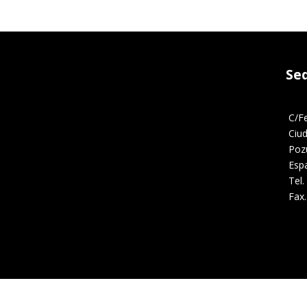
Se
C/F
Ciu
Poz
Esp
Tel.
Fax