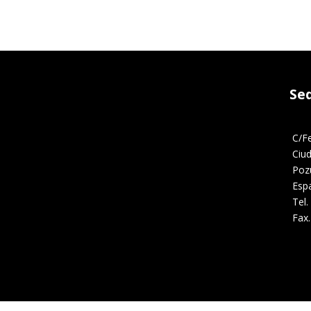
Se
C/F
Ciu
Poz
Esp
Tel.
Fax