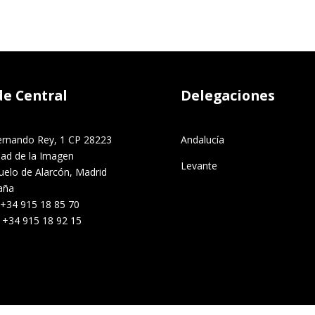
de Central
Delegaciones
ernando Rey, 1 CP 28223
Andalucía
dad de la Imagen
Levante
uelo de Alarcón, Madrid
aña
 +34 915 18 85 70
. +34 915 18 92 15