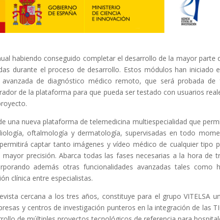
al habiendo conseguido completar el desarrollo de la mayor parte 
adas durante el proceso de desarrollo. Estos módulos han iniciado e
ma avanzada de diagnóstico médico remoto, que será probada de f
dor de la plataforma para que pueda ser testado con usuarios reales
proyecto.
de una nueva plataforma de telemedicina multiespecialidad que permit
diología, oftalmología y dermatología, supervisadas en todo momen
permitirá captar tanto imágenes y vídeo médico de cualquier tipo 
la mayor precisión. Abarca todas las fases necesarias a la hora de t
orporando además otras funcionalidades avanzadas tales como hist
ón clínica entre especialistas.
evista cercana a los tres años, constituye para el grupo VITELSA un
esas y centros de investigación punteros en la integración de las TIC
rrollo de múltiples proyectos tecnológicos de referencia para hospita