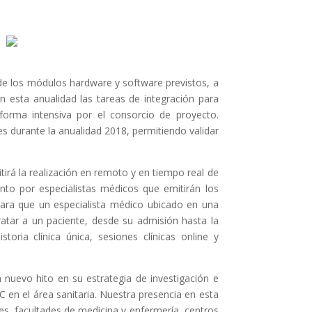
de los módulos hardware y software previstos, a
n esta anualidad las tareas de integración para
orma intensiva por el consorcio de proyecto.
 durante la anualidad 2018, permitiendo validar
irá la realización en remoto y en tiempo real de
to por especialistas médicos que emitirán los
para que un especialista médico ubicado en una
ratar a un paciente, desde su admisión hasta la
oria clínica única, sesiones clínicas online y
 nuevo hito en su estrategia de investigación e
 en el área sanitaria. Nuestra presencia en esta
les, facultades de medicina y enfermería, centros