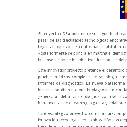
El proyecto
eDSalud
cumple su segundo hito anu
pesar de las dificultades tecnológicas encontr
llegar al objetivo de conformar la platafor
Posteriormente se pondrá en marcha el demostra
la consecución de los objetivos funcionales del 
Este innovador proyecto pretende el desarrollo 
pruebas médicas complejas de radiología, car
informes de diagnóstico. La nueva plataforma 
localización diferente pueda diagnosticar con 
generación del informe diagnóstico final, inc
herramientas de e-learning, big data y colaboraci
Este estratégico proyecto, con una duración pr
innovación tecnológica en colaboración con empr
línea de actuación es destacable gracias al desa